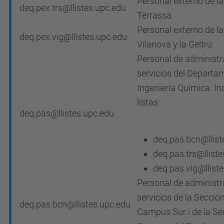
Personal externo de l
deq.pex.trs@llistes.upc.edu
Terrassa.
Personal externo de l
deq.pex.vig@llistes.upc.edu
Vilanova y la Geltrú.
Personal de administr
servicios del Departa
Ingeniería Química. In
listas:
deq.pas@llistes.upc.edu
deq.pas.bcn@llist
deq.pas.trs@llist
deq.pas.vig@llist
Personal de administr
servicios de la Sección
deq.pas.bcn@llistes.upc.edu
Campus Sur i de la Se