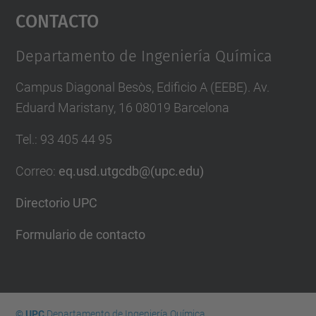
Contacto
powered by
Usercentrics Consent
Management Platform
Departamento de Ingeniería Química
Campus Diagonal Besòs, Edificio A (EEBE). Av.
Eduard Maristany, 16 08019 Barcelona
Tel.
:
93 405 44 95
Correo
:
eq.usd.utgcdb@(upc.edu)
Directorio UPC
Formulario de contacto
© UPC
Departamento de Ingeniería Química