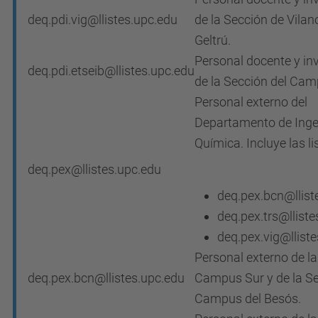
deq.pdi.vig@llistes.upc.edu
de la Sección de Vilan
Geltrú.
Personal docente y in
deq.pdi.etseib@llistes.upc.edu
de la Sección del Cam
Personal externo del
Departamento de Inge
Química. Incluye las li
deq.pex@llistes.upc.edu
deq.pex.bcn@llist
deq.pex.trs@lliste
deq.pex.vig@llist
Personal externo de la
deq.pex.bcn@llistes.upc.edu
Campus Sur y de la Se
Campus del Besós.