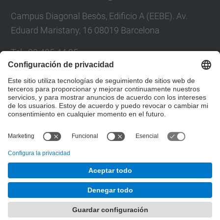
Campus Diagonal Besòs, Edificio A (EEBE). Av.
Eduard Maristany, 16 08019 Barcelona
Tel.
:
93 405 44 95
Correo
:
eq.usd.utgcdb@(upc.edu)
Directorio UPC
Formulario de contacto
© UPC
Departamento de Ingeniería Química
Desarrollado con