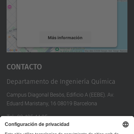
incrustar contenido de mapas que puede
recopilar datos sobre su actividad. Le
rogamos que revise los detalles y acepte el
servicio para ver este mapa.
Más información
Aceptar
Contacto
powered by
Usercentrics Consent
Management Platform
Departamento de Ingeniería Química
Campus Diagonal Besòs, Edificio A (EEBE). Av.
Eduard Maristany, 16 08019 Barcelona
Tel.
:
93 405 44 95
Correo
:
eq.usd.utgcdb@(upc.edu)